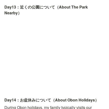
Day13：近くの公園について（About The Park 
Nearby）
Day14：お盆休みについて（About Obon Holidays）
During Obon holidays, my family typically visits our 