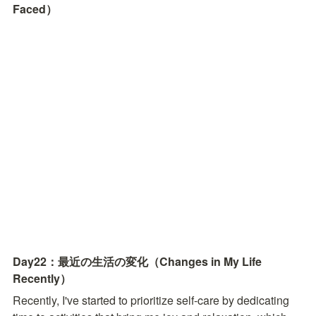
Faced）
Day22：最近の生活の変化（Changes in My Life 
Recently）
Recently, I've started to prioritize self-care by dedicating 