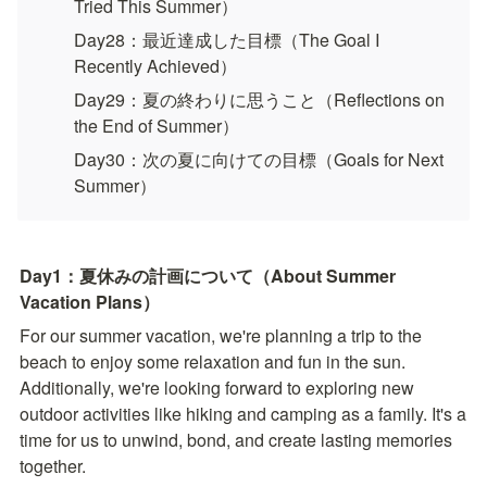
Tried This Summer）
Day28：最近達成した目標（The Goal I 
Recently Achieved）
Day29：夏の終わりに思うこと（Reflections on 
the End of Summer）
Day30：次の夏に向けての目標（Goals for Next 
Summer）
Day1：夏休みの計画について（About Summer 
Vacation Plans）
For our summer vacation, we're planning a trip to the 
beach to enjoy some relaxation and fun in the sun. 
Additionally, we're looking forward to exploring new 
outdoor activities like hiking and camping as a family. It's a 
time for us to unwind, bond, and create lasting memories 
together.